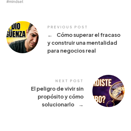
mindset
PREVIOUS POST
←
Cómo superar el fracaso
y construir una mentalidad
para negocios real
NEXT POST
El peligro de vivir sin
propósito y cómo
solucionarlo
→