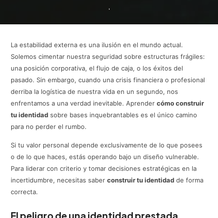
de
algoritmos
ni
de
La estabilidad externa es una ilusión en el mundo actual.
crear
Solemos cimentar nuestra seguridad sobre estructuras frágiles:
contenido
una posición corporativa, el flujo de caja, o los éxitos del
diario.
pasado. Sin embargo, cuando una crisis financiera o profesional
derriba la logística de nuestra vida en un segundo, nos
enfrentamos a una verdad inevitable. Aprender
cómo construir
tu identidad
sobre bases inquebrantables es el único camino
para no perder el rumbo.
Si tu valor personal depende exclusivamente de lo que posees
o de lo que haces, estás operando bajo un diseño vulnerable.
Para liderar con criterio y tomar decisiones estratégicas en la
incertidumbre, necesitas saber
construir tu identidad
de forma
correcta.
El peligro de una identidad prestada