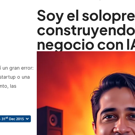
Soy el solopr
construyendo
negocio con I
 un gran error:
startup o una
to, las