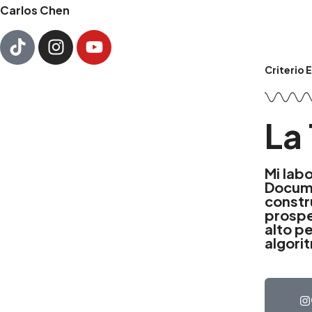
Carlos Chen
Criterio 
La 
Mi lab
Docume
constr
prospe
alto p
algori