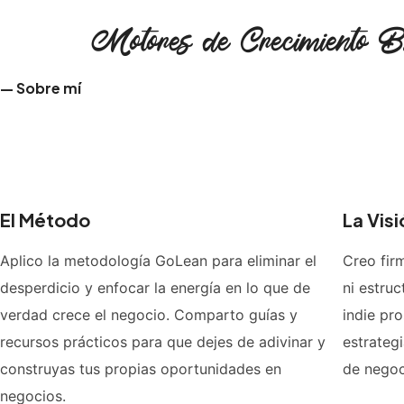
Motores de Crecimiento 
— Sobre mí
Ayudamos a fundadores y líderes de negocio a escalar sus vent
El Método
La Visi
Aplico la metodología GoLean para eliminar el
Creo fir
desperdicio y enfocar la energía en lo que de
ni estru
verdad crece el negocio. Comparto guías y
indie pr
recursos prácticos para que dejes de adivinar y
estrateg
construyas tus propias oportunidades en
de negoci
negocios.