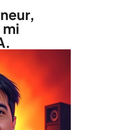
eneur,
 mi
A.