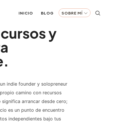
INICIO
BLOG
SOBRE MÍ
ecursos y
ra
r contenido diario.
e.
un indie founder y solopreneur
 propio camino con recursos
 significa arrancar desde cero;
cio es un punto de encuentro
tos independientes bajo tus