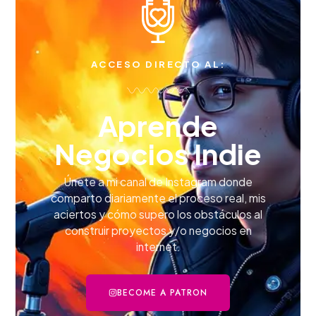
ACCESO DIRECTO AL:
Aprende
Negocios Indie
Únete a mi canal de Instagram donde
comparto diariamente el proceso real, mis
aciertos y cómo supero los obstáculos al
construir proyectos y/o negocios en
internet.
BECOME A PATRON